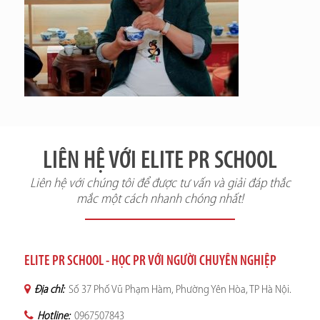
LIÊN HỆ VỚI ELITE PR SCHOOL
Liên hệ với chúng tôi để được tư vấn và giải đáp thắc
mắc một cách nhanh chóng nhất!
ELITE PR SCHOOL - HỌC PR VỚI NGƯỜI CHUYÊN NGHIỆP
Địa chỉ:
Số 37 Phố Vũ Phạm Hàm, Phường Yên Hòa, TP Hà Nội.
Hotline:
0967507843