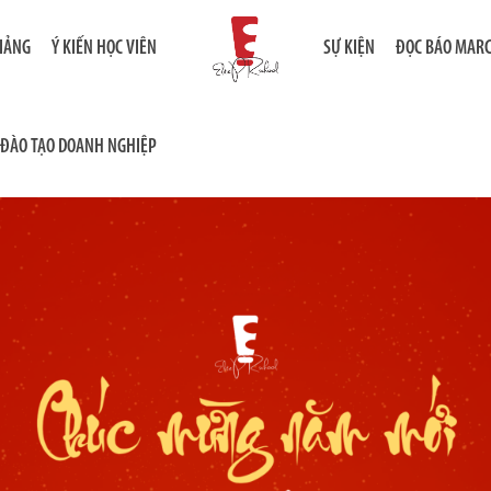
GIẢNG
Ý KIẾN HỌC VIÊN
SỰ KIỆN
ĐỌC BÁO MAR
ĐÀO TẠO DOANH NGHIỆP