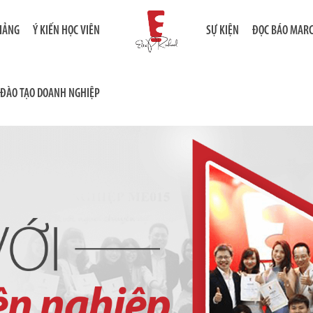
GIẢNG
Ý KIẾN HỌC VIÊN
SỰ KIỆN
ĐỌC BÁO MAR
ĐÀO TẠO DOANH NGHIỆP