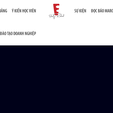
GIẢNG
Ý KIẾN HỌC VIÊN
SỰ KIỆN
ĐỌC BÁO MAR
ĐÀO TẠO DOANH NGHIỆP