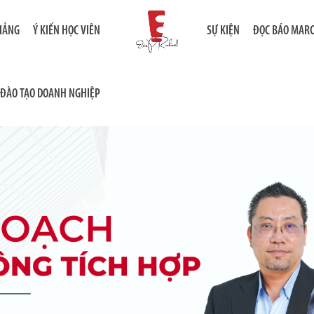
GIẢNG
Ý KIẾN HỌC VIÊN
SỰ KIỆN
ĐỌC BÁO MAR
ĐÀO TẠO DOANH NGHIỆP