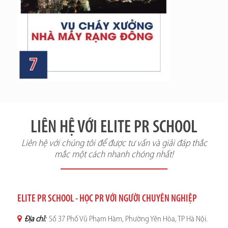
LIÊN HỆ VỚI ELITE PR SCHOOL
Liên hệ với chúng tôi để được tư vấn và giải đáp thắc
mắc một cách nhanh chóng nhất!
ELITE PR SCHOOL - HỌC PR VỚI NGƯỜI CHUYÊN NGHIỆP
Địa chỉ:
Số 37 Phố Vũ Phạm Hàm, Phường Yên Hòa, TP Hà Nội.