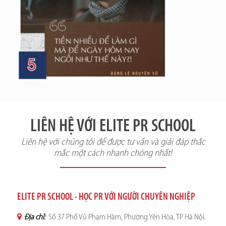
LIÊN HỆ VỚI ELITE PR SCHOOL
Liên hệ với chúng tôi để được tư vấn và giải đáp thắc
mắc một cách nhanh chóng nhất!
ELITE PR SCHOOL - HỌC PR VỚI NGƯỜI CHUYÊN NGHIỆP
Địa chỉ:
Số 37 Phố Vũ Phạm Hàm, Phường Yên Hòa, TP Hà Nội.