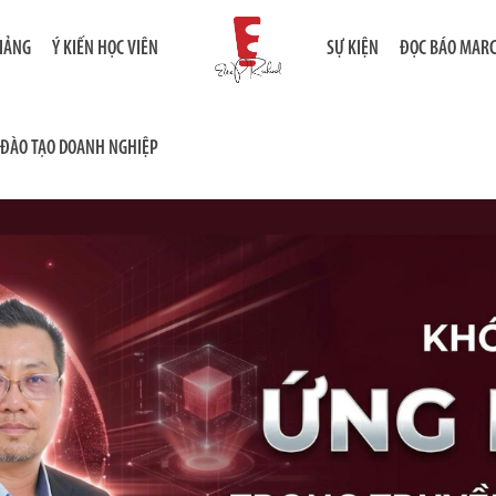
GIẢNG
Ý KIẾN HỌC VIÊN
SỰ KIỆN
ĐỌC BÁO MAR
ĐÀO TẠO DOANH NGHIỆP