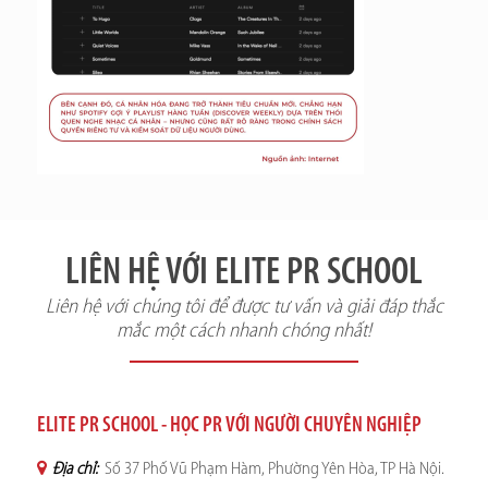
LIÊN HỆ VỚI ELITE PR SCHOOL
Liên hệ với chúng tôi để được tư vấn và giải đáp thắc
mắc một cách nhanh chóng nhất!
ELITE PR SCHOOL - HỌC PR VỚI NGƯỜI CHUYÊN NGHIỆP
Địa chỉ:
Số 37 Phố Vũ Phạm Hàm, Phường Yên Hòa, TP Hà Nội.