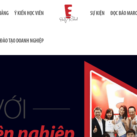
GIẢNG
Ý KIẾN HỌC VIÊN
SỰ KIỆN
ĐỌC BÁO MAR
ĐÀO TẠO DOANH NGHIỆP