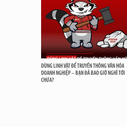
DÙNG LINH VẬT ĐỂ TRUYỀN THÔNG VĂN HÓA
DOANH NGHIỆP – BẠN ĐÃ BAO GIỜ NGHĨ TỚI
CHƯA?