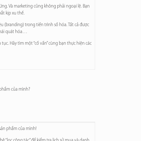
ứng. Và marketing cũng không phải ngoại lệ. Bạn
t kịp xu thế.
(branding) trong tiến trình số hóa. Tất cả được
 khái quát hóa…
 tục.
Hãy tìm một “cố vấn” cùng bạn thực hiện các
ản phẩm của mình?
 sản phẩm của mình!
ệ “lọc cộng tác” để kiểm tra lịch sử mua và danh