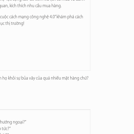
quan, kích thích nhu cầu mua hàng.
g cuộc cách mạng công nghệ 4.0” khám phá cách
ục thị trường!
găn họ khỏi sự bủa vây của quá nhiều mặt hàng chứ?
:
 hướng ngoại?”
p tức?”