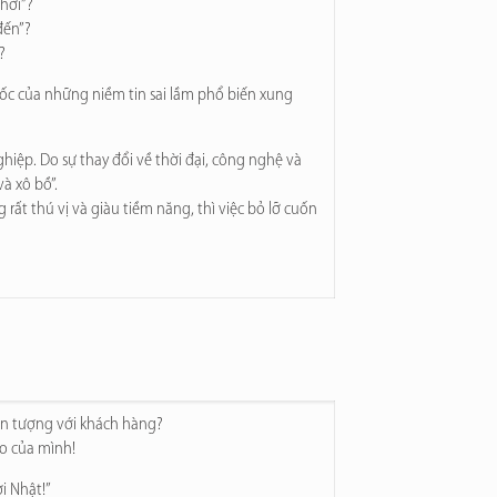
hời”?
đến”?
?
 gốc của những niềm tin sai lầm phổ biến xung
iệp. Do sự thay đổi về thời đại, công nghệ và
à xô bồ”.
t thú vị và giàu tiềm năng, thì việc bỏ lỡ cuốn
n tượng với khách hàng?
xạo của mình!
i Nhật!”