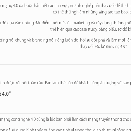
 mạng 4.0 đã buộc hầu hết các lĩnh vực, ngành nghề phải thay đổi để thích 
có thể thử nghiệm những sáng tạo táo bạo, bắ
u đó dựa vào những đặc điểm mới mẻ của marketing và xây dựng thương hiệu 
thể hiện qua các case study, bảng biểu, sơ đồ
ting nói chung và branding nói riêng luôn đòi hỏi sự đột phá và làm mới liên
thay đổi. Đó là“
Branding 4.0
”.
ông tin được kết nối toàn cầu. Bạn làm thế nào để khách hàng ấn tượng với s
ệ 4.0
“
mạng công nghệ 4.0 cũng là lúc bạn phải làm cách mạng truyền thông cho
n đã sử dụng hình thức quảng cáo tinh vi trong thời gian thực với công ngh