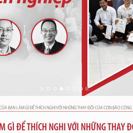
CỦA BẠN LÀM GÌ ĐỂ THÍCH NGHI VỚI NHỮNG THAY ĐỔI CỦA CƠN BÃO CÔNG
 GÌ ĐỂ THÍCH NGHI VỚI NHỮNG THAY Đ