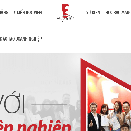
GIẢNG
Ý KIẾN HỌC VIÊN
SỰ KIỆN
ĐỌC BÁO MAR
ĐÀO TẠO DOANH NGHIỆP