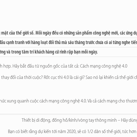
mặt của thế giới số. Mỗi ngày đều có những sản phẩm công nghệ mới, các ứng dụng
u cạnh tranh với hàng loạt đối thủ mà sáu tháng trước chưa có ai từng nghe tiến
ường và trong tâm trí khách hàng cứ rình rập bạn mỗi ngày.
ích hợp. Hãy bắt đầu từ nguồn gốc của tất cả: Cách mạng công nghệ 4.0
thay đổi của thời cuộc? Rốt cục thì 4.0 là cái gì? Sao nó lại khiến cả thế giới
n thức xung quanh cuộc cách mạng công nghệ 4.0. Và cả cách mạng cho thươn
Thiết bị di động, đồng hồ/kính/vòng tay thông minh – Hãy dùn
Bạn có biết rằng dự kiến tới năm 2020, sẽ có 1/2 dân số thế giới, tức hơn