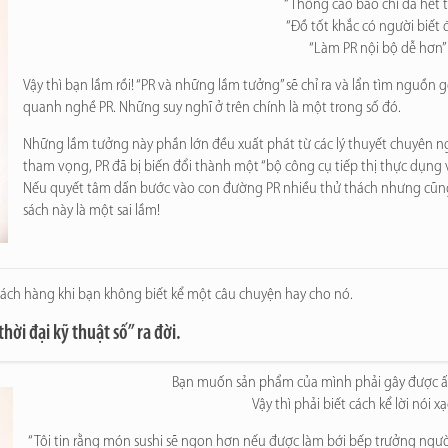
“Thông cáo báo chí đã hết t
“Đồ tốt khắc có người biết 
“Làm PR nội bộ dễ hơn”
Vậy thì bạn lầm rồi! “PR và những lầm tưởng” sẽ chỉ ra và lẩn tìm nguồn
quanh nghề PR. Những suy nghĩ ở trên chính là một trong số đó.
Những lầm tưởng này phần lớn đều xuất phát từ các lý thuyết chuyên ngh
tham vọng, PR đã bị biến đổi thành một “bộ công cụ tiếp thị thực dụng v
Nếu quyết tâm dấn bước vào con đường PR nhiều thử thách nhưng cũng rấ
sách này là một sai lầm!
khách hàng khi bạn không biết kể một câu chuyện hay cho nó.
thời đại kỹ thuật số
” ra đời.
Bạn muốn sản phẩm của mình phải gây được ấ
Vậy thì phải biết cách kể lời nói 
“Tôi tin rằng món sushi sẽ ngon hơn nếu được làm bới bếp trưởng ngườ