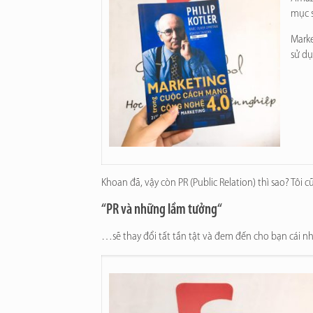
mục 
Marke
sử dụ
Khoan đã, vậy còn PR (Public Relation) thì sao? Tô
“
PR và những lầm tưởng
“
…sẽ thay đổi tất tần tật và đem đến cho bạn cái 