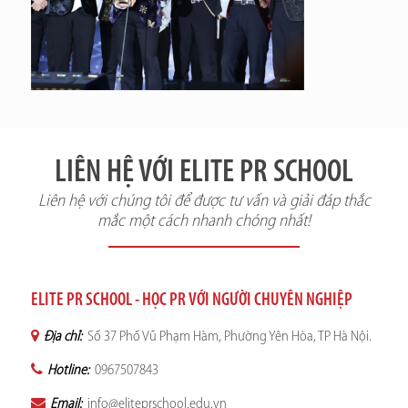
LIÊN HỆ VỚI ELITE PR SCHOOL
Liên hệ với chúng tôi để được tư vấn và giải đáp thắc
mắc một cách nhanh chóng nhất!
ELITE PR SCHOOL - HỌC PR VỚI NGƯỜI CHUYÊN NGHIỆP
Địa chỉ:
Số 37 Phố Vũ Phạm Hàm, Phường Yên Hòa, TP Hà Nội.
Hotline:
0967507843
Email:
info@eliteprschool.edu.vn