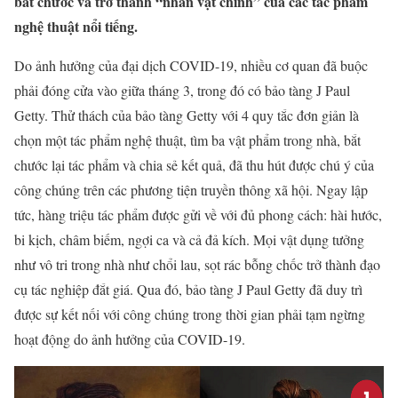
bắt chước và trở thành “nhân vật chính” của các tác phẩm
nghệ thuật nổi tiếng.
Do ảnh hưởng của đại dịch COVID-19, nhiều cơ quan đã buộc
phải đóng cửa vào giữa tháng 3, trong đó có bảo tàng J Paul
Getty. Thử thách của bảo tàng Getty với 4 quy tắc đơn giản là
chọn một tác phẩm nghệ thuật, tìm ba vật phẩm trong nhà, bắt
chước lại tác phẩm và chia sẻ kết quả, đã thu hút được chú ý của
công chúng trên các phương tiện truyền thông xã hội. Ngay lập
tức, hàng triệu tác phẩm được gửi về với đủ phong cách: hài hước,
bi kịch, châm biếm, ngợi ca và cả đả kích. Mọi vật dụng tưởng
như vô tri trong nhà như chổi lau, sọt rác bỗng chốc trở thành đạo
cụ tác nghiệp đắt giá. Qua đó, bảo tàng J Paul Getty đã duy trì
được sự kết nối với công chúng trong thời gian phải tạm ngừng
hoạt động do ảnh hưởng của COVID-19.