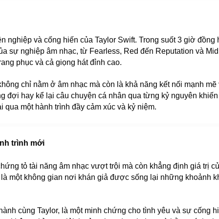
 nghiệp và cống hiến của Taylor Swift. Trong suốt 3 giờ đồng hồ
a sự nghiệp âm nhạc, từ Fearless, Red đến Reputation và Midni
ang phục và cả giọng hát đỉnh cao.
t không chỉ nằm ở âm nhạc mà còn là khả năng kết nối mạnh mẽ
ng đợi hay kể lại câu chuyện cá nhân qua từng kỷ nguyên khiến 
ải qua một hành trình đầy cảm xúc và kỷ niệm.
nh trình mới
chứng tỏ tài năng âm nhạc vượt trội mà còn khẳng định giá trị c
là một không gian nơi khán giả được sống lại những khoảnh kh
thành cùng Taylor, là một minh chứng cho tình yêu và sự cống 