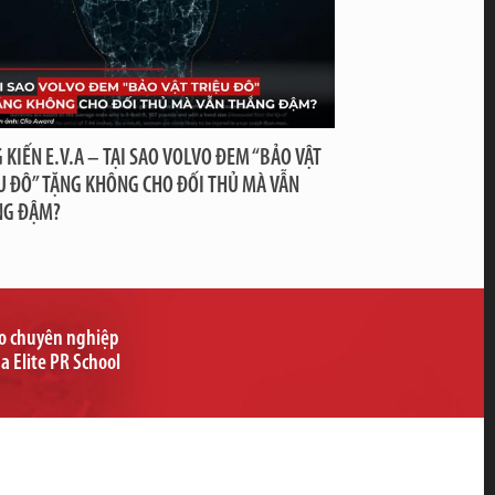
 KIẾN E.V.A – TẠI SAO VOLVO ĐEM “BẢO VẬT
U ĐÔ” TẶNG KHÔNG CHO ĐỐI THỦ MÀ VẪN
NG ĐẬM?
ạo chuyên nghiệp
ủa Elite PR School