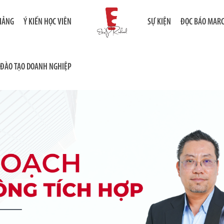
GIẢNG
Ý KIẾN HỌC VIÊN
SỰ KIỆN
ĐỌC BÁO MAR
ĐÀO TẠO DOANH NGHIỆP