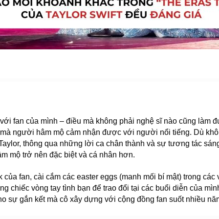
iệt với fan của mình – điều mà không phải nghệ sĩ nào cũng làm đ
t mà người hâm mộ cảm nhận được với người nổi tiếng. Dù không 
Taylor, thông qua những lời ca chân thành và sự tương tác sáng 
âm mộ trở nên đặc biệt và cá nhân hơn.
k của fan, cài cắm các easter eggs (manh mối bí mật) trong c
g chiếc vòng tay tình bạn để trao đổi tại các buổi diễn của mì
ho sự gắn kết mà cô xây dựng với cộng đồng fan suốt nhiều nă