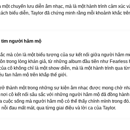
à một chuyến lưu diễn âm nhạc, mà là một hành trình cảm xúc và k
ch biểu diễn, Taylor đã chứng minh rằng mỗi khoảnh khắc trên
i tim người hâm mộ
 sắc mà còn là một biểu tượng của sự kết nối giữa người hâm mộ
c tôn trong lòng khán giả, từ những album đầu tiên như Fearles
của cô không chỉ là một show diễn, mà là một hành trình qua từ
iệu fan hâm mộ trên khắp thế giới.
ở thành một trong những sự kiện âm nhạc được mong chờ nhất t
là nơi cô kết nối sâu sắc với những người hâm mộ đã đồng hành 
a cuộc sống mà người hâm mộ có thể thấy chính mình trong đó
ỗi đau mất mát, qua từng giai điệu và lời ca của Taylor.