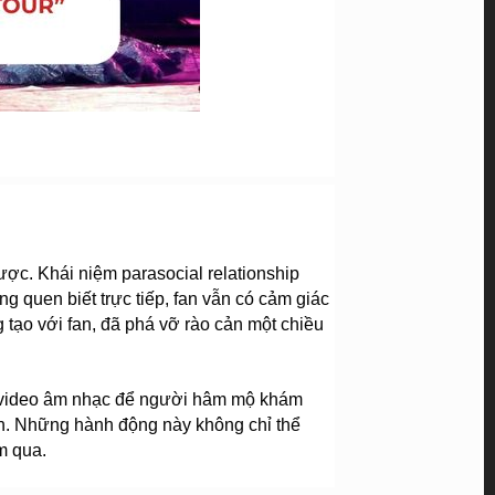
ược. Khái niệm parasocial relationship 
quen biết trực tiếp, fan vẫn có cảm giác 
tạo với fan, đã phá vỡ rào cản một chiều 
ác video âm nhạc để người hâm mộ khám 
nh. Những hành động này không chỉ thể 
m qua.