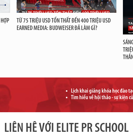
 HỢP
TỪ 75 TRIỆU USD TỔN THẤT ĐẾN 400 TRIỆU USD
EARNED MEDIA: BUDWEISER ĐÃ LÀM GÌ?
SÁNG
TRIỆ
THẮ
Lịch khai giảng khóa học đào t
Tìm hiểu về hội thảo - sự kiện c
LIÊN HỆ VỚI ELITE PR SCHOOL