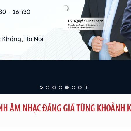
ÌNH ÂM NHẠC ĐÁNG GIÁ TỪNG KHOẢNH K