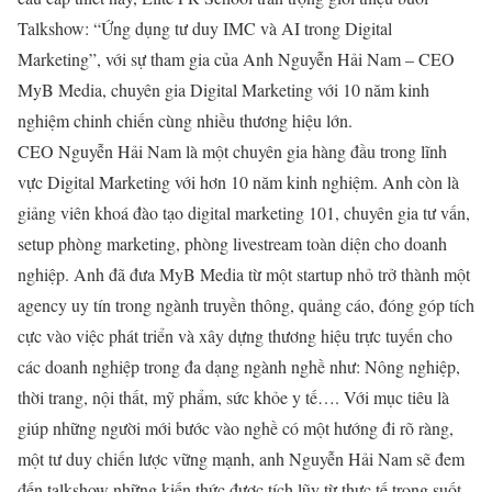
Talkshow: “Ứng dụng tư duy IMC và AI trong Digital
Marketing”, với sự tham gia của Anh Nguyễn Hải Nam – CEO
MyB Media, chuyên gia Digital Marketing với 10 năm kinh
nghiệm chinh chiến cùng nhiều thương hiệu lớn.
CEO Nguyễn Hải Nam là một chuyên gia hàng đầu trong lĩnh
vực Digital Marketing với hơn 10 năm kinh nghiệm. Anh còn là
giảng viên khoá đào tạo digital marketing 101, chuyên gia tư vấn,
setup phòng marketing, phòng livestream toàn diện cho doanh
nghiệp. Anh đã đưa MyB Media từ một startup nhỏ trở thành một
agency uy tín trong ngành truyền thông, quảng cáo, đóng góp tích
cực vào việc phát triển và xây dựng thương hiệu trực tuyến cho
các doanh nghiệp trong đa dạng ngành nghề như: Nông nghiệp,
thời trang, nội thất, mỹ phẩm, sức khỏe y tế…. Với mục tiêu là
giúp những người mới bước vào nghề có một hướng đi rõ ràng,
một tư duy chiến lược vững mạnh, anh Nguyễn Hải Nam sẽ đem
đến talkshow những kiến thức được tích lũy từ thực tế trong suốt