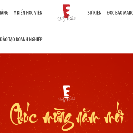
GIẢNG
Ý KIẾN HỌC VIÊN
SỰ KIỆN
ĐỌC BÁO MAR
ĐÀO TẠO DOANH NGHIỆP