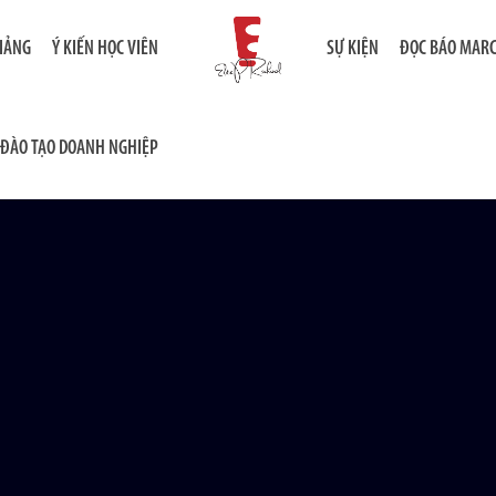
GIẢNG
Ý KIẾN HỌC VIÊN
SỰ KIỆN
ĐỌC BÁO MAR
ĐÀO TẠO DOANH NGHIỆP