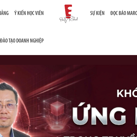
GIẢNG
Ý KIẾN HỌC VIÊN
SỰ KIỆN
ĐỌC BÁO MAR
ĐÀO TẠO DOANH NGHIỆP