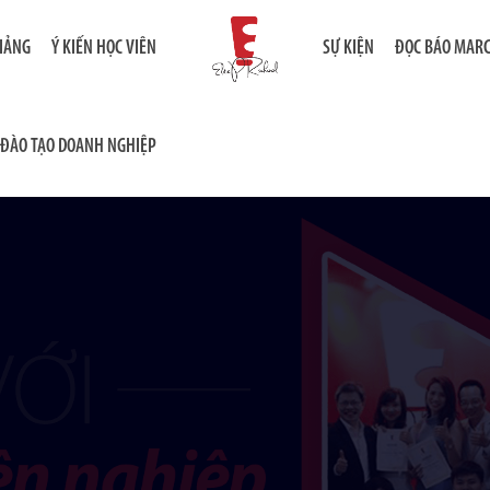
GIẢNG
Ý KIẾN HỌC VIÊN
SỰ KIỆN
ĐỌC BÁO MAR
ĐÀO TẠO DOANH NGHIỆP