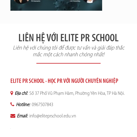
LIÊN HỆ VỚI ELITE PR SCHOOL
Liên hệ với chúng tôi để được tư vấn và giải đáp thắc
mắc một cách nhanh chóng nhất!
ELITE PR SCHOOL - HỌC PR VỚI NGƯỜI CHUYÊN NGHIỆP
Địa chỉ:
Số 37 Phố Vũ Phạm Hàm, Phường Yên Hòa, TP Hà Nội.
Hotline:
0967507843
Email:
info@eliteprschool.edu.vn