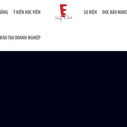
GIẢNG
Ý KIẾN HỌC VIÊN
SỰ KIỆN
ĐỌC BÁO MAR
ĐÀO TẠO DOANH NGHIỆP