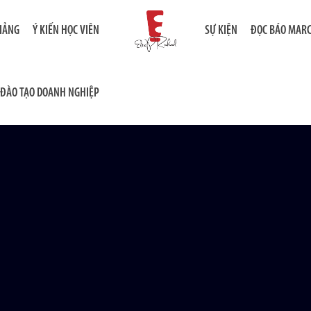
GIẢNG
Ý KIẾN HỌC VIÊN
SỰ KIỆN
ĐỌC BÁO MAR
ĐÀO TẠO DOANH NGHIỆP