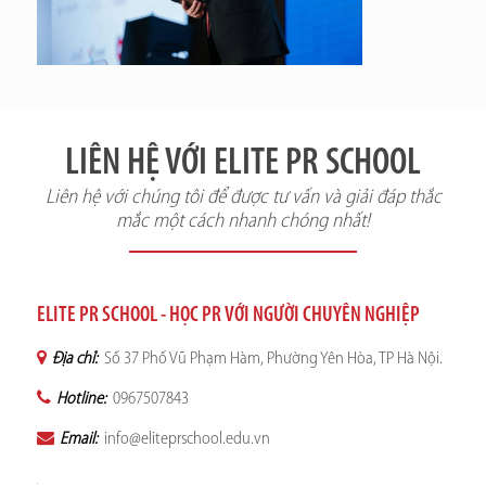
LIÊN HỆ VỚI ELITE PR SCHOOL
Liên hệ với chúng tôi để được tư vấn và giải đáp thắc
mắc một cách nhanh chóng nhất!
ELITE PR SCHOOL - HỌC PR VỚI NGƯỜI CHUYÊN NGHIỆP
Địa chỉ:
Số 37 Phố Vũ Phạm Hàm, Phường Yên Hòa, TP Hà Nội.
Hotline:
0967507843
Email:
info@eliteprschool.edu.vn