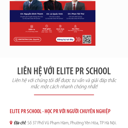
LIÊN HỆ VỚI ELITE PR SCHOOL
Liên hệ với chúng tôi để được tư vấn và giải đáp thắc
mắc một cách nhanh chóng nhất!
ELITE PR SCHOOL - HỌC PR VỚI NGƯỜI CHUYÊN NGHIỆP
Địa chỉ:
Số 37 Phố Vũ Phạm Hàm, Phường Yên Hòa, TP Hà Nội.