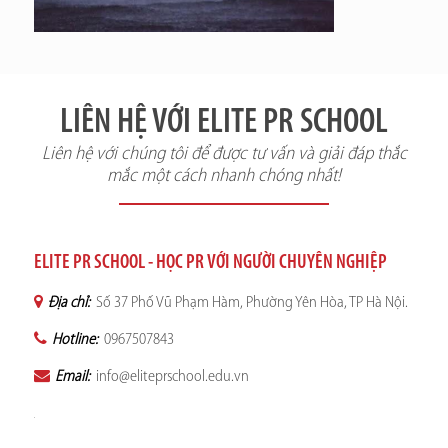
LIÊN HỆ VỚI ELITE PR SCHOOL
Liên hệ với chúng tôi để được tư vấn và giải đáp thắc
mắc một cách nhanh chóng nhất!
ELITE PR SCHOOL - HỌC PR VỚI NGƯỜI CHUYÊN NGHIỆP
Địa chỉ:
Số 37 Phố Vũ Phạm Hàm, Phường Yên Hòa, TP Hà Nội.
Hotline:
0967507843
Email:
info@eliteprschool.edu.vn