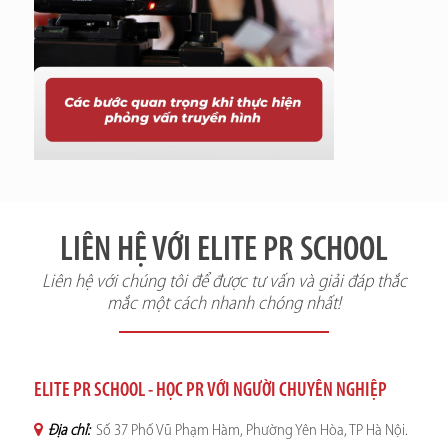
LIÊN HỆ VỚI ELITE PR SCHOOL
Liên hệ với chúng tôi để được tư vấn và giải đáp thắc
mắc một cách nhanh chóng nhất!
ELITE PR SCHOOL - HỌC PR VỚI NGƯỜI CHUYÊN NGHIỆP
Địa chỉ:
Số 37 Phố Vũ Phạm Hàm, Phường Yên Hòa, TP Hà Nội.