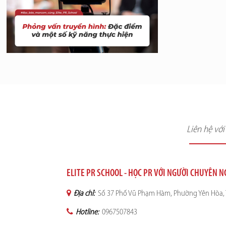
Liên hệ vớ
ELITE PR SCHOOL - HỌC PR VỚI NGƯỜI CHUYÊN 
Địa chỉ:
Số 37 Phố Vũ Phạm Hàm, Phường Yên Hòa, 
Hotline:
0967507843