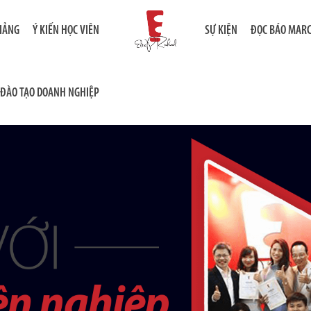
GIẢNG
Ý KIẾN HỌC VIÊN
SỰ KIỆN
ĐỌC BÁO MAR
ĐÀO TẠO DOANH NGHIỆP