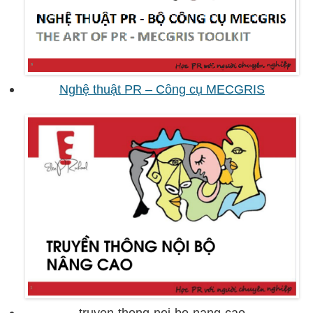
Nghệ thuật PR – Công cụ MECGRIS
truyen-thong-noi-bo-nang-cao