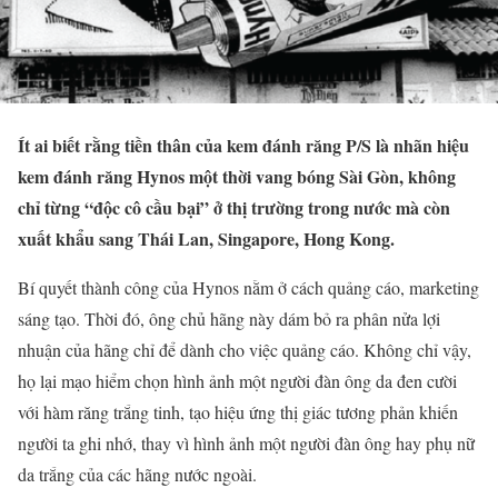
Ít ai biết rằng tiền thân của kem đánh răng P/S là nhãn hiệu
kem đánh răng Hynos một thời vang bóng Sài Gòn, không
chỉ từng “độc cô cầu bại” ở thị trường trong nước mà còn
xuất khẩu sang Thái Lan, Singapore, Hong Kong.
Bí quyết thành công của Hynos nằm ở cách quảng cáo, marketing
sáng tạo. Thời đó, ông chủ hãng này dám bỏ ra phân nửa lợi
nhuận của hãng chỉ để dành cho việc quảng cáo. Không chỉ vậy,
họ lại mạo hiểm chọn hình ảnh một người đàn ông da đen cười
với hàm răng trắng tinh, tạo hiệu ứng thị giác tương phản khiến
người ta ghi nhớ, thay vì hình ảnh một người đàn ông hay phụ nữ
da trắng của các hãng nước ngoài.