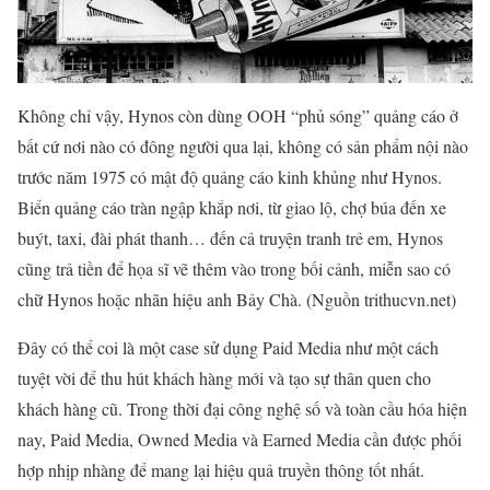
Không chỉ vậy, Hynos còn dùng OOH “phủ sóng” quảng cáo ở
bất cứ nơi nào có đông người qua lại, không có sản phẩm nội nào
trước năm 1975 có mật độ quảng cáo kinh khủng như Hynos.
Biển quảng cáo tràn ngập khắp nơi, từ giao lộ, chợ búa đến xe
buýt, taxi, đài phát thanh… đến cả truyện tranh trẻ em, Hynos
cũng trả tiền để họa sĩ vẽ thêm vào trong bối cảnh, miễn sao có
chữ Hynos hoặc nhãn hiệu anh Bảy Chà. (Nguồn trithucvn.net)
Đây có thể coi là một case sử dụng Paid Media như một cách
tuyệt vời để thu hút khách hàng mới và tạo sự thân quen cho
khách hàng cũ. Trong thời đại công nghệ số và toàn cầu hóa hiện
nay, Paid Media, Owned Media và Earned Media cần được phối
hợp nhịp nhàng để mang lại hiệu quả truyền thông tốt nhất.