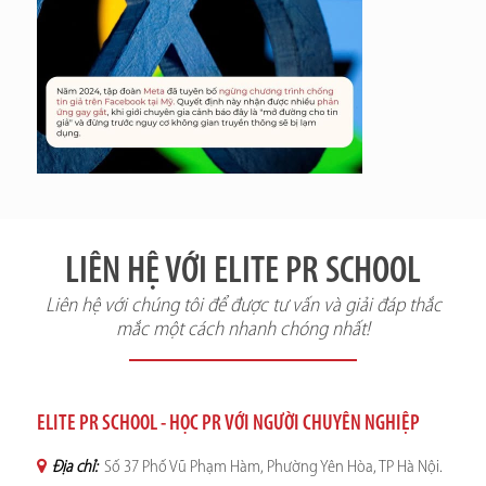
LIÊN HỆ VỚI ELITE PR SCHOOL
Liên hệ với chúng tôi để được tư vấn và giải đáp thắc
mắc một cách nhanh chóng nhất!
ELITE PR SCHOOL - HỌC PR VỚI NGƯỜI CHUYÊN NGHIỆP
Địa chỉ:
Số 37 Phố Vũ Phạm Hàm, Phường Yên Hòa, TP Hà Nội.