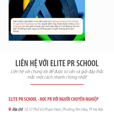
LIÊN HỆ VỚI ELITE PR SCHOOL
Liên hệ với chúng tôi để được tư vấn và giải đáp thắc
mắc một cách nhanh chóng nhất!
ELITE PR SCHOOL - HỌC PR VỚI NGƯỜI CHUYÊN NGHIỆP
Địa chỉ:
Số 37 Phố Vũ Phạm Hàm, Phường Yên Hòa, TP Hà Nội.