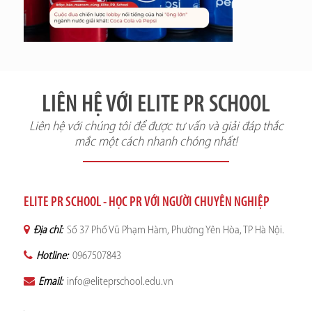
LIÊN HỆ VỚI ELITE PR SCHOOL
Liên hệ với chúng tôi để được tư vấn và giải đáp thắc
mắc một cách nhanh chóng nhất!
ELITE PR SCHOOL - HỌC PR VỚI NGƯỜI CHUYÊN NGHIỆP
Địa chỉ:
Số 37 Phố Vũ Phạm Hàm, Phường Yên Hòa, TP Hà Nội.
Hotline:
0967507843
Email:
info@eliteprschool.edu.vn