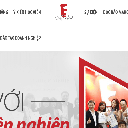
GIẢNG
Ý KIẾN HỌC VIÊN
SỰ KIỆN
ĐỌC BÁO MAR
ĐÀO TẠO DOANH NGHIỆP