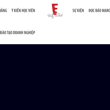
GIẢNG
Ý KIẾN HỌC VIÊN
SỰ KIỆN
ĐỌC BÁO MAR
ĐÀO TẠO DOANH NGHIỆP