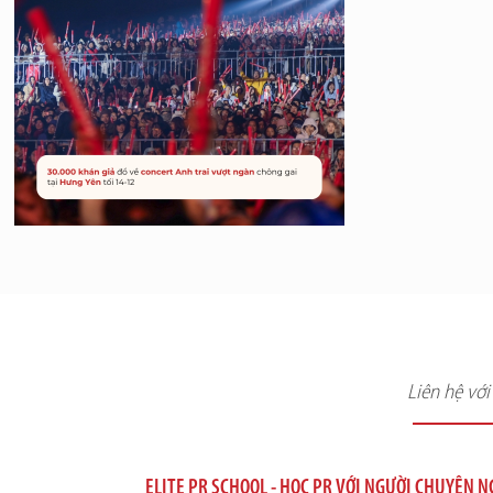
Liên hệ vớ
ELITE PR SCHOOL - HỌC PR VỚI NGƯỜI CHUYÊN 