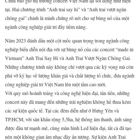
Chưa bao giờ thị trường concert Việt Nam lại sôi động như hiện
tại. Hai chương trình “Anh trai say hi” và “Anh trai vượt ngàn
chông gai” chính là minh chứng rõ nét cho sự bùng nổ của một
ngành công nghiệp giải trí đầy tiềm năng.
Năm 2023 đánh dấu một cột mốc quan trọng trong ngành công
nghiệp biểu diễn nội địa với sự bùng nổ của các concert “made in
Vietnam” Anh Trai Say Hi và Anh Trai Vượt Ngàn Chông Gai.
Những chương trình này không chỉ vượt qua các kỳ vọng mà còn
phá vỡ kỷ lục về lượng khán giả và chất lượng tổ chức, đưa ngành
công nghiệp giải trí Việt Nam lên một tầm cao mới.
Với quy mô hoành tráng và công nghệ hiện đại, tân tiến, những
concert này đã mang đến những trải nghiệm không hề thua kém
các sự kiện quốc tế. Tại các đêm diễn như ở Hưng Yên và
TP.HCM, với sân khấu rộng 5,5ha, hệ thống âm thanh, ánh sáng
được đầu tư mạnh mẽ, cùng màn hình Led hiện đại, tất cả đã tạo
nên một không gian âm nhạc đầy ấn tượng. Sự kiện Anh Trai