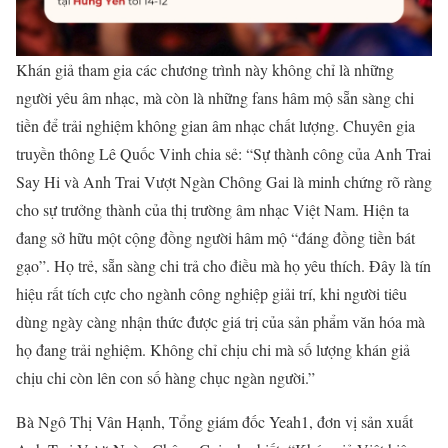
Khán giả tham gia các chương trình này không chỉ là những
người yêu âm nhạc, mà còn là những fans hâm mộ sẵn sàng chi
tiền để trải nghiệm không gian âm nhạc chất lượng. Chuyên gia
truyền thông Lê Quốc Vinh chia sẻ: “Sự thành công của Anh Trai
Say Hi và Anh Trai Vượt Ngàn Chông Gai là minh chứng rõ ràng
cho sự trưởng thành của thị trường âm nhạc Việt Nam. Hiện ta
đang sở hữu một cộng đồng người hâm mộ “đáng đồng tiền bát
gạo”. Họ trẻ, sẵn sàng chi trả cho điều mà họ yêu thích. Đây là tín
hiệu rất tích cực cho ngành công nghiệp giải trí, khi người tiêu
dùng ngày càng nhận thức được giá trị của sản phẩm văn hóa mà
họ đang trải nghiệm. Không chỉ chịu chi mà số lượng khán giả
chịu chi còn lên con số hàng chục ngàn người.”
Bà Ngô Thị Vân Hạnh, Tổng giám đốc Yeah1, đơn vị sản xuất