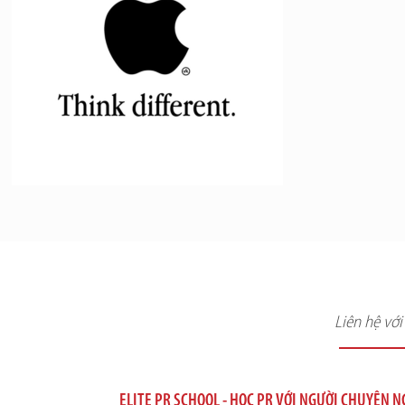
Liên hệ vớ
ELITE PR SCHOOL - HỌC PR VỚI NGƯỜI CHUYÊN 