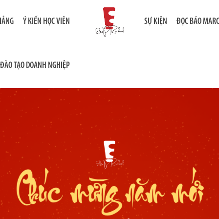
GIẢNG
Ý KIẾN HỌC VIÊN
SỰ KIỆN
ĐỌC BÁO MAR
ĐÀO TẠO DOANH NGHIỆP