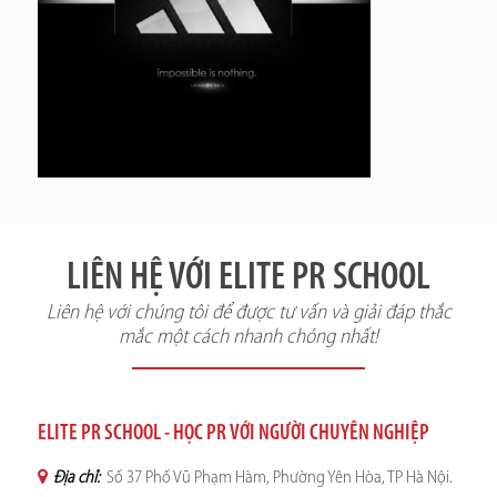
LIÊN HỆ VỚI ELITE PR SCHOOL
Liên hệ với chúng tôi để được tư vấn và giải đáp thắc
mắc một cách nhanh chóng nhất!
ELITE PR SCHOOL - HỌC PR VỚI NGƯỜI CHUYÊN NGHIỆP
Địa chỉ:
Số 37 Phố Vũ Phạm Hàm, Phường Yên Hòa, TP Hà Nội.