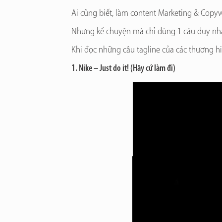
Ai cũng biết, làm content Marketing & Copy
Nhưng kể chuyện mà chỉ dùng 1 câu duy nhất
Khi đọc những câu tagline của các thương h
1. Nike – Just do it! (Hãy cứ làm đi)