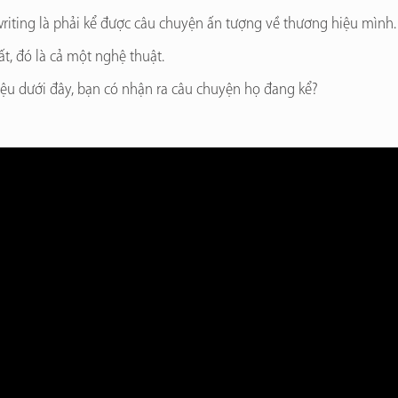
writing là phải kể được câu chuyện ấn tượng về thương hiệu mình.
, đó là cả một nghệ thuật.
iệu dưới đây, bạn có nhận ra câu chuyện họ đang kể?