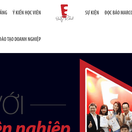
IẢNG
Ý KIẾN HỌC VIÊN
SỰ KIỆN
ĐỌC BÁO MARC
ĐÀO TẠO DOANH NGHIỆP