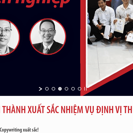
 THÀNH XUẤT SẮC NHIỆM VỤ ĐỊNH VỊ T
Copywriting xuất sắc!