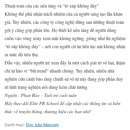
Thuật toán của các nền tảng và “tô xúp không đáy”
Không thể phủ nhận trách nhiệm của cả người sáng tạo lẫn khán
giả. Tuy nhiên, các công ty công nghệ đứng sau những thuật toán
gợi ý cũng góp phần lớn. Họ thiết kế nền tảng để người dùng
cuốn vào vòng xoáy xem mãi không ngừng, giống như thí nghiệm
“tô súp không đáy” – nơi con người cứ ăn liên tục mà không nhận
ra mức độ tiêu thụ.
Dẫu vậy, nhiều người trẻ xem đây là một cách giải trí vô hại, thậm
chí tự hào vì “bắt trend” nhanh chóng. Tuy nhiên, nhiều nhà
nghiên cứu cảnh báo rằng chính sự vô tư này đang góp phần duy
trì tình trạng nghiện nội dung kém chất lượng.
Nguồn : Phan Bảo – Tuổi trẻ cuối tuần
Hãy theo dõi Elite PR School để cập nhật các thông tin và kiến
thức về truyền thông, thương hiệu các bạn nhé!
Danh mục:
Đọc báo Marcom