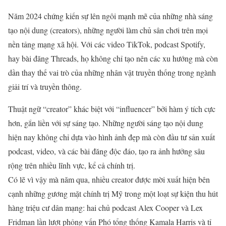
Năm 2024 chứng kiến sự lên ngôi mạnh mẽ của những nhà sáng
tạo nội dung (creators), những người làm chủ sân chơi trên mọi
nền tảng mạng xã hội. Với các video TikTok, podcast Spotify,
hay bài đăng Threads, họ không chỉ tạo nên các xu hướng mà còn
dần thay thế vai trò của những nhân vật truyền thống trong ngành
giải trí và truyền thông.
Thuật ngữ “creator” khác biệt với “influencer” bởi hàm ý tích cực
hơn, gắn liền với sự sáng tạo. Những người sáng tạo nội dung
hiện nay không chỉ dựa vào hình ảnh đẹp mà còn đầu tư sản xuất
podcast, video, và các bài đăng độc đáo, tạo ra ảnh hưởng sâu
rộng trên nhiều lĩnh vực, kể cả chính trị.
Có lẽ vì vậy mà năm qua, nhiều creator được mời xuất hiện bên
cạnh những gương mặt chính trị Mỹ trong một loạt sự kiện thu hút
hàng triệu cư dân mạng: hai chủ podcast Alex Cooper và Lex
Fridman lần lượt phỏng vấn Phó tổng thống Kamala Harris và tỉ