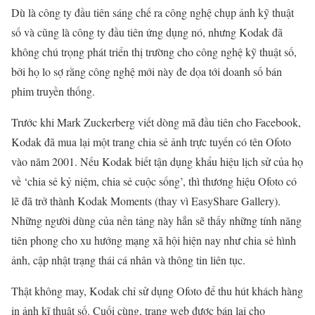
Dù là công ty đầu tiên sáng chế ra công nghệ chụp ảnh kỹ thuật
số và cũng là công ty đầu tiên ứng dụng nó, nhưng Kodak đã
không chú trọng phát triển thị trường cho công nghệ kỹ thuật số,
bởi họ lo sợ rằng công nghệ mới này đe dọa tới doanh số bán
phim truyền thống.
Trước khi Mark Zuckerberg viết dòng mã đầu tiên cho Facebook,
Kodak đã mua lại một trang chia sẻ ảnh trực tuyến có tên Ofoto
vào năm 2001. Nếu Kodak biết tận dụng khẩu hiệu lịch sử của họ
về ‘chia sẻ kỷ niệm, chia sẻ cuộc sống’, thì thương hiệu Ofoto có
lẽ đã trở thành Kodak Moments (thay vì EasyShare Gallery).
Những người dùng của nền tảng này hẳn sẽ thấy những tính năng
tiên phong cho xu hướng mạng xã hội hiện nay như chia sẻ hình
ảnh, cập nhật trạng thái cá nhân và thông tin liên tục.
Thật không may, Kodak chỉ sử dụng Ofoto để thu hút khách hàng
in ảnh kĩ thuật số. Cuối cùng, trang web được bán lại cho