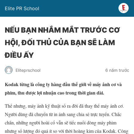
Elite PR School
NẾU BẠN NHẮM MẮT TRƯỚC CƠ
HỘI, ĐỐI THỦ CỦA BẠN SẼ LÀM
ĐIỀU ẤY
Eliteprschool
6 năm trước
Kodak từng là công ty hàng đầu thế giới về máy ảnh cơ và
phim, thu được lợi nhuận cao trong thời gian dài.
Thế nhưng, máy ảnh kỹ thuật số ra đời đã thay thế máy ảnh cơ.
Người dùng đã chuyển từ in ảnh sang chia sẻ trực tuyến. Chắc
chắn, những người hoài cổ vẫn sẽ tiếc nuối dòng máy phim
nhưng số lượng đó quá ít so với thời hoàng kim của Kodak. Công