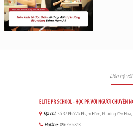
Liên hệ vớ
ELITE PR SCHOOL - HỌC PR VỚI NGƯỜI CHUYÊN 
Địa chỉ:
Số 37 Phố Vũ Phạm Hàm, Phường Yên Hòa, 
Hotline:
0967507843