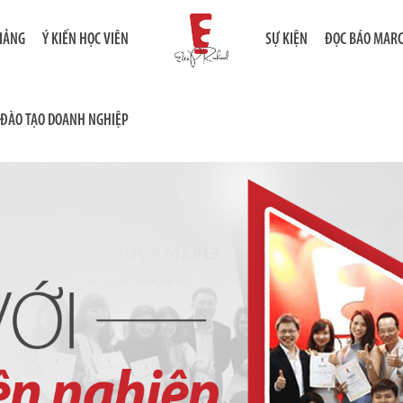
GIẢNG
Ý KIẾN HỌC VIÊN
SỰ KIỆN
ĐỌC BÁO MAR
ĐÀO TẠO DOANH NGHIỆP