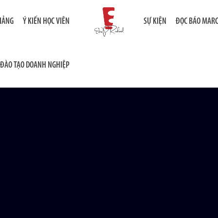
GIẢNG
Ý KIẾN HỌC VIÊN
SỰ KIỆN
ĐỌC BÁO MAR
ĐÀO TẠO DOANH NGHIỆP