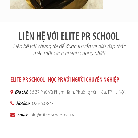
LIÊN HỆ VỚI ELITE PR SCHOOL
Liên hệ với chúng tôi để được tư vấn và giải đáp thắc
mắc một cách nhanh chóng nhất!
ELITE PR SCHOOL - HỌC PR VỚI NGƯỜI CHUYÊN NGHIỆP
Địa chỉ:
Số 37 Phố Vũ Phạm Hàm, Phường Yên Hòa, TP Hà Nội.
Hotline:
0967507843
Email:
info@eliteprschool.edu.vn