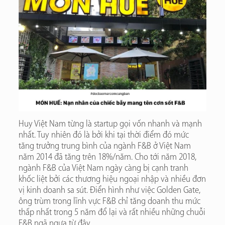
Huy Việt Nam từng là startup gọi vốn nhanh và mạnh
nhất. Tuy nhiên đó là bởi khi tại thời điểm đó mức
tăng trưởng trung bình của ngành F&B ở Việt Nam
năm 2014 đã tăng trên 18%/năm. Cho tới năm 2018,
ngành F&B của Việt Nam ngày càng bị cạnh tranh
khốc liệt bởi các thương hiệu ngoại nhập và nhiều đơn
vị kinh doanh sa sút. Điển hình như việc Golden Gate,
ông trùm trong lĩnh vực F&B chỉ tăng doanh thu mức
thấp nhất trong 5 năm đổ lại và rất nhiều những chuỗi
F&B ngã ngựa từ đây.