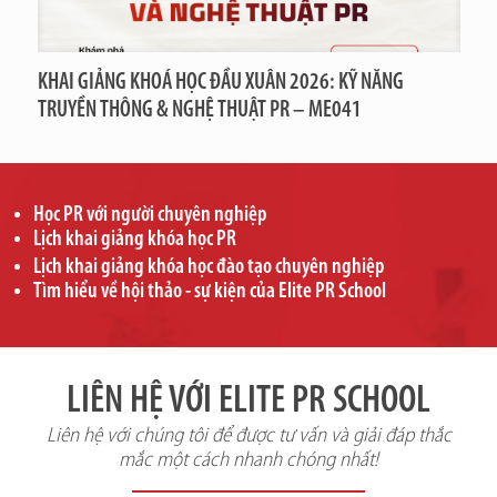
KHAI GIẢNG KHOÁ HỌC ĐẦU XUÂN 2026: KỸ NĂNG
TRUYỀN THÔNG & NGHỆ THUẬT PR – ME041
Học PR với người chuyên nghiệp
Lịch khai giảng khóa học PR
Lịch khai giảng khóa học đào tạo chuyên nghiệp
Tìm hiểu về hội thảo - sự kiện của Elite PR School
LIÊN HỆ VỚI ELITE PR SCHOOL
Liên hệ với chúng tôi để được tư vấn và giải đáp thắc
mắc một cách nhanh chóng nhất!