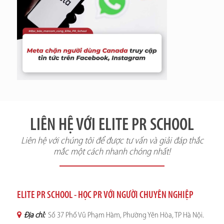
LIÊN HỆ VỚI ELITE PR SCHOOL
Liên hệ với chúng tôi để được tư vấn và giải đáp thắc
mắc một cách nhanh chóng nhất!
ELITE PR SCHOOL - HỌC PR VỚI NGƯỜI CHUYÊN NGHIỆP
Địa chỉ:
Số 37 Phố Vũ Phạm Hàm, Phường Yên Hòa, TP Hà Nội.