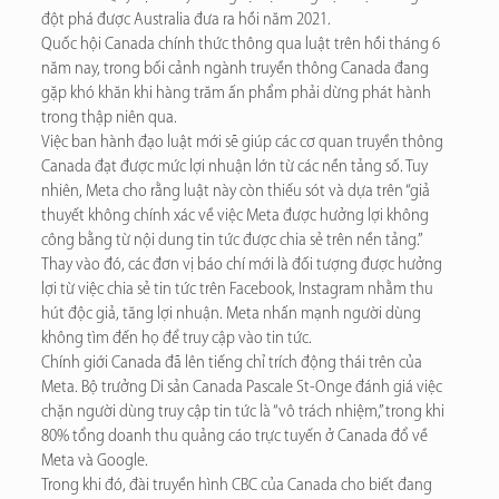
đột phá được Australia đưa ra hồi năm 2021.
Quốc hội Canada chính thức thông qua luật trên hồi tháng 6
năm nay, trong bối cảnh ngành truyền thông Canada đang
gặp khó khăn khi hàng trăm ấn phẩm phải dừng phát hành
trong thập niên qua.
Việc ban hành đạo luật mới sẽ giúp các cơ quan truyền thông
Canada đạt được mức lợi nhuận lớn từ các nền tảng số. Tuy
nhiên, Meta cho rằng luật này còn thiếu sót và dựa trên “giả
thuyết không chính xác về việc Meta được hưởng lợi không
công bằng từ nội dung tin tức được chia sẻ trên nền tảng.”
Thay vào đó, các đơn vị báo chí mới là đối tượng được hưởng
lợi từ việc chia sẻ tin tức trên Facebook, Instagram nhằm thu
hút độc giả, tăng lợi nhuận. Meta nhấn mạnh người dùng
không tìm đến họ để truy cập vào tin tức.
Chính giới Canada đã lên tiếng chỉ trích động thái trên của
Meta. Bộ trưởng Di sản Canada Pascale St-Onge đánh giá việc
chặn người dùng truy cập tin tức là “vô trách nhiệm,” trong khi
80% tổng doanh thu quảng cáo trực tuyến ở Canada đổ về
Meta và Google.
Trong khi đó, đài truyền hình CBC của Canada cho biết đang