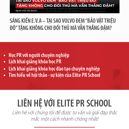
SÁNG KIẾN E.V.A – TẠI SAO VOLVO ĐEM “BẢO VẬT TRIỆU
ĐÔ” TẶNG KHÔNG CHO ĐỐI THỦ MÀ VẪN THẮNG ĐẬM?
Học PR với người chuyên nghiệp
Lịch khai giảng khóa học PR
Lịch khai giảng khóa học đào tạo chuyên nghiệp
Tìm hiểu về hội thảo - sự kiện của Elite PR School
LIÊN HỆ VỚI ELITE PR SCHOOL
Liên hệ với chúng tôi để được tư vấn và giải đáp thắc
mắc một cách nhanh chóng nhất!