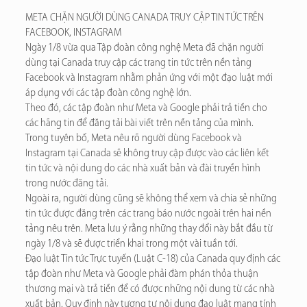
META CHẶN NGƯỜI DÙNG CANADA TRUY CẬP TIN TỨC TRÊN
FACEBOOK, INSTAGRAM
Ngày 1/8 vừa qua Tập đoàn công nghệ Meta đã chặn người
dùng tại Canada truy cập các trang tin tức trên nền tảng
Facebook và Instagram nhằm phản ứng với một đạo luật mới
áp dụng với các tập đoàn công nghệ lớn.
Theo đó, các tập đoàn như Meta và Google phải trả tiền cho
các hãng tin để đăng tải bài viết trên nền tảng của mình.
Trong tuyên bố, Meta nêu rõ người dùng Facebook và
Instagram tại Canada sẽ không truy cập được vào các liên kết
tin tức và nội dung do các nhà xuất bản và đài truyền hình
trong nước đăng tải.
Ngoài ra, người dùng cũng sẽ không thể xem và chia sẻ những
tin tức được đăng trên các trang báo nước ngoài trên hai nền
tảng nêu trên. Meta lưu ý rằng những thay đổi này bắt đầu từ
ngày 1/8 và sẽ được triển khai trong một vài tuần tới.
Đạo luật Tin tức Trực tuyến (Luật C-18) của Canada quy định các
tập đoàn như Meta và Google phải đàm phán thỏa thuận
thương mại và trả tiền để có được những nội dung từ các nhà
xuất bản. Quy định này tương tự nội dung đạo luật mang tính