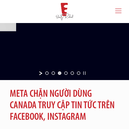
META CHẶN NGƯỜI DÙNG
CANADA TRUY CẬP TIN TỨC TRÊN
FACEBOOK, INSTAGRAM