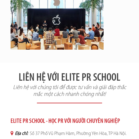
LIÊN HỆ VỚI ELITE PR SCHOOL
Liên hệ với chúng tôi để được tư vấn và giải đáp thắc
mắc một cách nhanh chóng nhất!
ELITE PR SCHOOL - HỌC PR VỚI NGƯỜI CHUYÊN NGHIỆP
Địa chỉ:
Số 37 Phố Vũ Phạm Hàm, Phường Yên Hòa, TP Hà Nội.