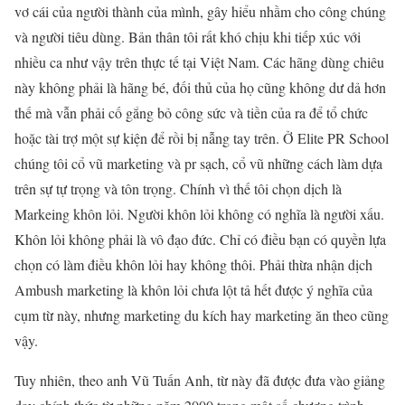
vơ cái của người thành của mình, gây hiểu nhầm cho công chúng
và người tiêu dùng. Bản thân tôi rất khó chịu khi tiếp xúc với
nhiều ca như vậy trên thực tế tại Việt Nam. Các hãng dùng chiêu
này không phải là hãng bé, đối thủ của họ cũng không dư dả hơn
thế mà vẫn phải cố gắng bỏ công sức và tiền của ra để tổ chức
hoặc tài trợ một sự kiện để rồi bị nẫng tay trên. Ở Elite PR School
chúng tôi cổ vũ marketing và pr sạch, cổ vũ những cách làm dựa
trên sự tự trọng và tôn trọng. Chính vì thế tôi chọn dịch là
Markeing khôn lỏi. Người khôn lỏi không có nghĩa là người xấu.
Khôn lỏi không phải là vô đạo đức. Chỉ có điều bạn có quyền lựa
chọn có làm điều khôn lỏi hay không thôi. Phải thừa nhận dịch
Ambush marketing là khôn lỏi chưa lột tả hết được ý nghĩa của
cụm từ này, nhưng marketing du kích hay marketing ăn theo cũng
vậy.
Tuy nhiên, theo anh Vũ Tuấn Anh, từ này đã được đưa vào giảng