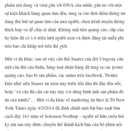
phẩm nội dung và viral gắn với DNA của mình, gắn nó với một
sự kiện khách hàng quan tâm đến, tung ra vào thời điểm thông tin
đang thu hút sự quan tâm của mọi người, chọn kênh truyền thông
thích hợp và dễ chia sẻ nhất. Không mất tiền quảng cáo, clip của
họ hiện đã có 1,6 triệu lượt người xem và được đăng tải miễn phí
trên báo chí khắp nơi trên thế giới.
Một ví dụ khác: sau sự việc cầu thủ Suarez của đội Urugoay cắn
một cầu thủ của Italia, hàng loạt nhãn hàng đã tung ra các poster
quảng cáo, bao bì sản phẩm, các status trên facebook, Twitter
kiểu như: nếu Suarez ăn món này trước khi đấu thì đâu đến nỗi,
hoặc “có cắn thì cắn cái này này (và dùng hình ảnh sản phẩm đồ
ăn của mình)”… Một ví dụ khác về marketing ăn theo là Tờ New
York Times ngày 4/3/2014 đã đính chính một bài báo xuất bản
cách đây 161 năm về Solomon Northup – người sở hữu cuốn hồi
ký mà sau này được chuyển thể thành kịch bản của bộ phim nổi