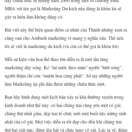
dạy chính thức từ những năm 2000 trong một số chương trình
MBA với tên gọi là Marketing Du kích nếu dùng là khôn lỏi sẽ
gây ra hiểu lầm không đáng có.
Bài viết này thể hiện quan điểm cá nhân của Thành nhưng xem ra
cũng oan cho Ambush marketing vì mang ý nghĩa xấu. Thế nên
tôi sẽ viết là marketing du kích (và còn có thể gọi là khôn lỏi)
Mỗi sự kiện văn hoá thể thao lớn diễn ra là một lần làng
marketing dậy sóng. Kẻ “tát nước theo mưa” người “lướt sóng”,
người thậm chí còn “mượn hoa cúng phật”. Sổ tay những người
làm Marketing lại ghi dấu thêm những chiêu thức mới.
Bạn hãy hình dung một kịch bản xảy ra khá thường xuyên trong
kinh doanh như thế này: có hai chàng trai cùng yêu một cô gái;
chàng thứ nhất giàu, đẹp trai tổ chức mời một buổi tiệc mừng sinh
nhật của cô gái. Mọi việc diễn ra tốt đẹp cho đến khi chàng trai
thứ hai giật míc, đứng lên hát và chúc tụng cô gái. Lúc ra về, thậm