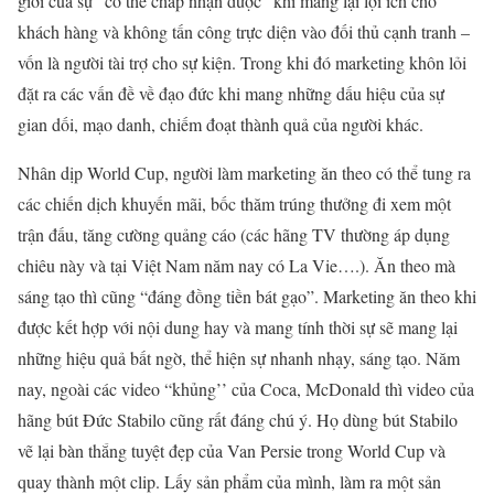
giới của sự “có thể chấp nhận được” khi mang lại lợi ích cho
khách hàng và không tấn công trực diện vào đối thủ cạnh tranh –
vốn là người tài trợ cho sự kiện. Trong khi đó marketing khôn lỏi
đặt ra các vấn đề về đạo đức khi mang những dấu hiệu của sự
gian dối, mạo danh, chiếm đoạt thành quả của người khác.
Nhân dịp World Cup, người làm marketing ăn theo có thể tung ra
các chiến dịch khuyến mãi, bốc thăm trúng thưởng đi xem một
trận đấu, tăng cường quảng cáo (các hãng TV thường áp dụng
chiêu này và tại Việt Nam năm nay có La Vie….). Ăn theo mà
sáng tạo thì cũng “đáng đồng tiền bát gạo”. Marketing ăn theo khi
được kết hợp với nội dung hay và mang tính thời sự sẽ mang lại
những hiệu quả bất ngờ, thể hiện sự nhanh nhạy, sáng tạo. Năm
nay, ngoài các video “khủng’’ của Coca, McDonald thì video của
hãng bút Đức Stabilo cũng rất đáng chú ý. Họ dùng bút Stabilo
vẽ lại bàn thắng tuyệt đẹp của Van Persie trong World Cup và
quay thành một clip. Lấy sản phẩm của mình, làm ra một sản