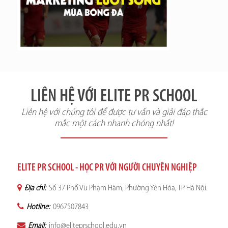
LIÊN HỆ VỚI ELITE PR SCHOOL
Liên hệ với chúng tôi để được tư vấn và giải đáp thắc
mắc một cách nhanh chóng nhất!
ELITE PR SCHOOL - HỌC PR VỚI NGƯỜI CHUYÊN NGHIỆP
Địa chỉ:
Số 37 Phố Vũ Phạm Hàm, Phường Yên Hòa, TP Hà Nội.
Hotline:
0967507843
Email:
info@eliteprschool.edu.vn