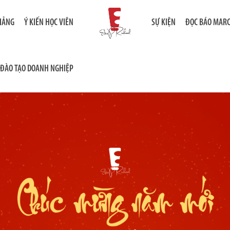
GIẢNG
Ý KIẾN HỌC VIÊN
SỰ KIỆN
ĐỌC BÁO MAR
ĐÀO TẠO DOANH NGHIỆP